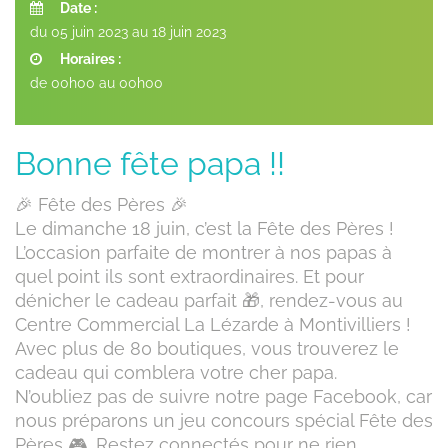
Date :
du 05 juin 2023 au 18 juin 2023
Horaires :
de 00h00 au 00h00
Bonne fête papa !!
🎉 Fête des Pères 🎉
Le dimanche 18 juin, c’est la Fête des Pères !
L’occasion parfaite de montrer à nos papas à
quel point ils sont extraordinaires. Et pour
dénicher le cadeau parfait 🎁, rendez-vous au
Centre Commercial La Lézarde à Montivilliers !
Avec plus de 80 boutiques, vous trouverez le
cadeau qui comblera votre cher papa.
N’oubliez pas de suivre notre page Facebook, car
nous préparons un jeu concours spécial Fête des
Pères 🎮. Restez connectés pour ne rien