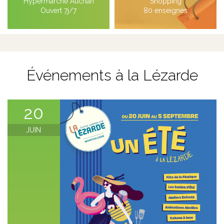
Hypermarché Auchan
Shopping
Ouvert 7j/7
80 enseignes
Événements à la Lézarde
20
JUIN