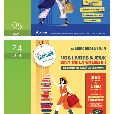
05
SEPT.
24
JUIN