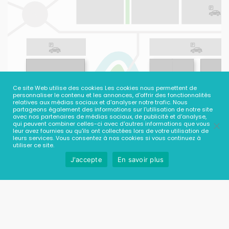
Ce site Web utilise des cookies Les cookies nous permettent de
personnaliser le contenu et les annonces, d'offrir des fonctionnalités
relatives aux médias sociaux et d'analyser notre trafic. Nous
partageons également des informations sur l'utilisation de notre site
avec nos partenaires de médias sociaux, de publicité et d'analyse,
qui peuvent combiner celles-ci avec d'autres informations que vous
leur avez fournies ou qu'ils ont collectées lors de votre utilisation de
leurs services. Vous consentez à nos cookies si vous continuez à
utiliser ce site.
J'accepte
En savoir plus