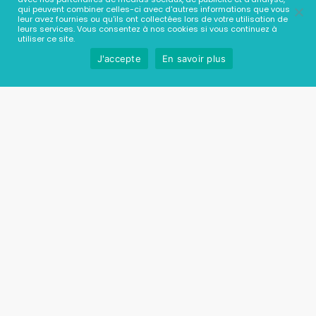
qui peuvent combiner celles-ci avec d'autres informations que vous
leur avez fournies ou qu'ils ont collectées lors de votre utilisation de
leurs services. Vous consentez à nos cookies si vous continuez à
utiliser ce site.
J'accepte
En savoir plus
Le centre commercial La Lézarde regroupe pour vous les