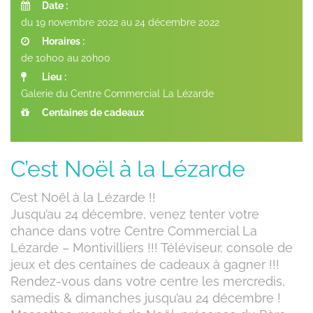
Date :
du 19 novembre 2022 au 24 décembre 2022
Horaires :
de 10h00 au 20h00
Lieu :
Galerie du Centre Commercial La Lézarde
Centaines de cadeaux
C’est Noël à la Lézarde
C’est Noël à la Lézarde !!
Jusqu’au 24 décembre, venez tenter votre
chance dans votre Centre Commercial La
Lézarde – Montivilliers !!! Téléviseur, console de
jeux et des centaines de cadeaux à gagner !!!
Rendez-vous dans votre centre les mercredis,
samedis & dimanches jusqu’au 24 décembre !