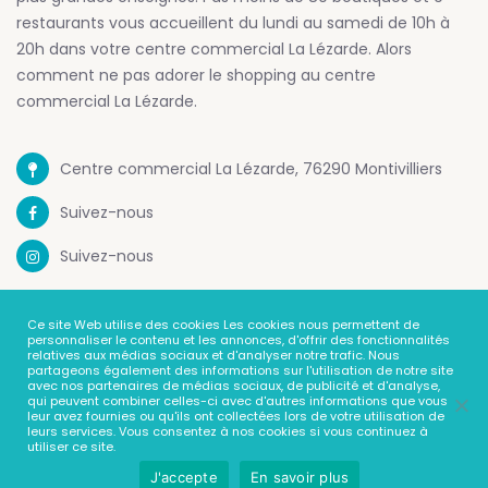
restaurants vous accueillent du lundi au samedi de 10h à
20h dans votre centre commercial La Lézarde. Alors
comment ne pas adorer le shopping au centre
commercial La Lézarde.
Centre commercial La Lézarde, 76290 Montivilliers
Suivez-nous
Suivez-nous
Mentions Legales
Ce site Web utilise des cookies Les cookies nous permettent de
personnaliser le contenu et les annonces, d'offrir des fonctionnalités
Politique de confidentialité
relatives aux médias sociaux et d'analyser notre trafic. Nous
partageons également des informations sur l'utilisation de notre site
avec nos partenaires de médias sociaux, de publicité et d'analyse,
Contact
qui peuvent combiner celles-ci avec d'autres informations que vous
leur avez fournies ou qu'ils ont collectées lors de votre utilisation de
leurs services. Vous consentez à nos cookies si vous continuez à
utiliser ce site.
J'accepte
En savoir plus
© Centre Commercial La Lézarde