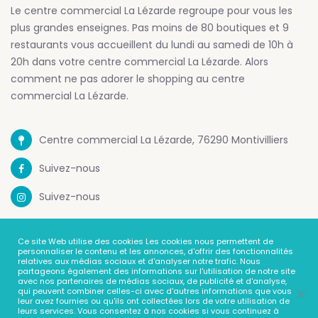
Le centre commercial La Lézarde regroupe pour vous les
plus grandes enseignes. Pas moins de 80 boutiques et 9
restaurants vous accueillent du lundi au samedi de 10h à
20h dans votre centre commercial La Lézarde. Alors
comment ne pas adorer le shopping au centre
commercial La Lézarde.
Centre commercial La Lézarde, 76290 Montivilliers
Suivez-nous
Suivez-nous
Mentions Legales
Ce site Web utilise des cookies Les cookies nous permettent de
personnaliser le contenu et les annonces, d'offrir des fonctionnalités
Politique de confidentialité
relatives aux médias sociaux et d'analyser notre trafic. Nous
partageons également des informations sur l'utilisation de notre site
avec nos partenaires de médias sociaux, de publicité et d'analyse,
Contact
qui peuvent combiner celles-ci avec d'autres informations que vous
leur avez fournies ou qu'ils ont collectées lors de votre utilisation de
leurs services. Vous consentez à nos cookies si vous continuez à