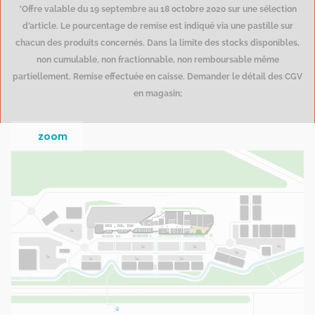
*Offre valable du 19 septembre au 18 octobre 2020 sur une sélection
d’article. Le pourcentage de remise est indiqué via une pastille sur
chacun des produits concernés. Dans la limite des stocks disponibles,
non cumulable, non fractionnable, non remboursable même
partiellement. Remise effectuée en caisse. Demander le détail des CGV
en magasin;
zoom