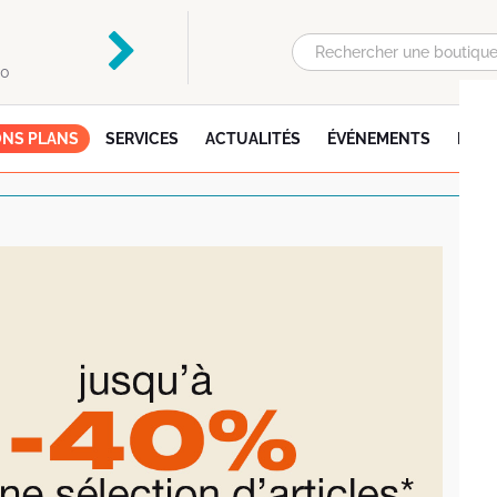
Auchan
Flunch
OUVERT JEUDI
OUVERT JEUDI
00
DE 08:30 À 21:00
DE 09:00 À 21:30
NS PLANS
SERVICES
ACTUALITÉS
ÉVÉNEMENTS
INFO