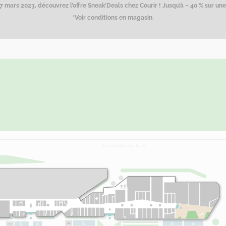
 mars 2023, découvrez l’offre Sneak’Deals chez Courir ! Jusqu’à – 40 % sur une 
*Voir conditions en magasin.