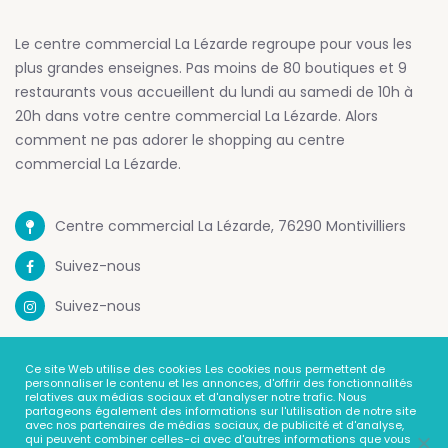
Le centre commercial La Lézarde regroupe pour vous les
plus grandes enseignes. Pas moins de 80 boutiques et 9
restaurants vous accueillent du lundi au samedi de 10h à
20h dans votre centre commercial La Lézarde. Alors
comment ne pas adorer le shopping au centre
commercial La Lézarde.
Centre commercial La Lézarde, 76290 Montivilliers
Suivez-nous
Suivez-nous
Mentions Legales
Ce site Web utilise des cookies Les cookies nous permettent de
personnaliser le contenu et les annonces, d'offrir des fonctionnalités
relatives aux médias sociaux et d'analyser notre trafic. Nous
Politique de confidentialité
partageons également des informations sur l'utilisation de notre site
avec nos partenaires de médias sociaux, de publicité et d'analyse,
Contact
qui peuvent combiner celles-ci avec d'autres informations que vous