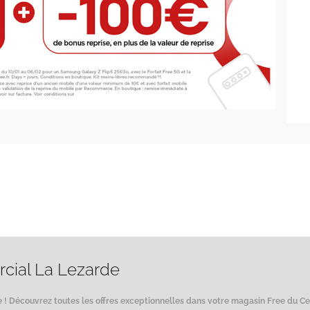
cial La Lezarde
ee ! Découvrez toutes les offres exceptionnelles dans votre magasin Free du C