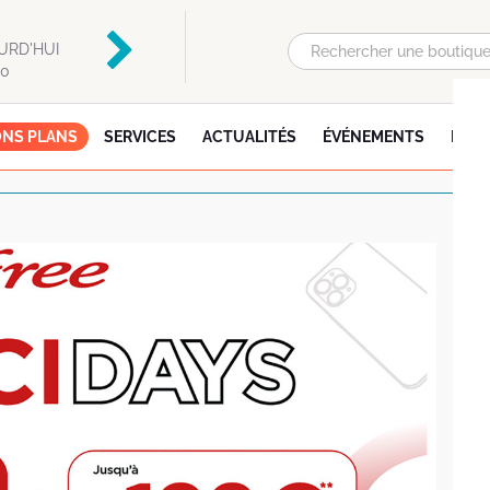
Auchan
Flunch
URD'HUI
OUVERT AUJOURD'HUI
OUVERT AUJOURD'HU
00
DE 08:30 À 21:30
DE 09:00 À 22:00
NS PLANS
SERVICES
ACTUALITÉS
ÉVÉNEMENTS
INFO