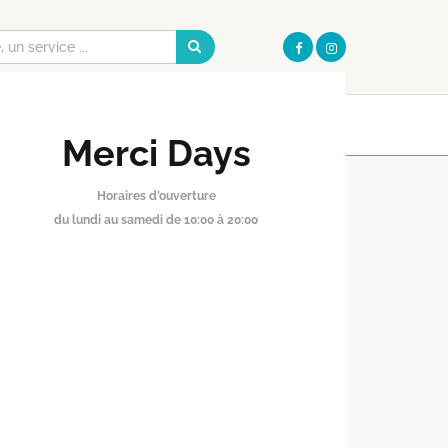
Galerie
Pharmacie
I
OUVERT AUJOURD'HUI
OUVERT AUJOURD'HUI
DE 10:00 À 20:00
DE 09:30 À 20:00
S PRATIQUES
Merci Days
Horaires d’ouverture
du lundi au samedi de 10:00 à 20:00