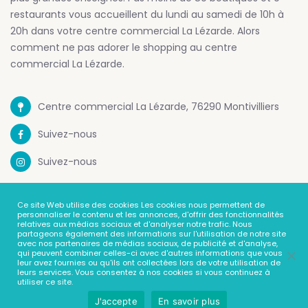
restaurants vous accueillent du lundi au samedi de 10h à
20h dans votre centre commercial La Lézarde. Alors
comment ne pas adorer le shopping au centre
commercial La Lézarde.
Centre commercial La Lézarde, 76290 Montivilliers
Suivez-nous
Suivez-nous
Mentions Legales
Ce site Web utilise des cookies Les cookies nous permettent de
personnaliser le contenu et les annonces, d'offrir des fonctionnalités
Politique de confidentialité
relatives aux médias sociaux et d'analyser notre trafic. Nous
partageons également des informations sur l'utilisation de notre site
avec nos partenaires de médias sociaux, de publicité et d'analyse,
Contact
qui peuvent combiner celles-ci avec d'autres informations que vous
leur avez fournies ou qu'ils ont collectées lors de votre utilisation de
leurs services. Vous consentez à nos cookies si vous continuez à
utiliser ce site.
J'accepte
En savoir plus
© Centre Commercial La Lézarde