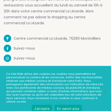
restaurants vous accueillent du lundi au samedi de 10h à
20h dans votre centre commercial La Lézarde. Alors
comment ne pas adorer le shopping au centre
commercial La Lézarde.
Centre commercial La Lézarde, 76290 Montivilliers
Suivez-nous
Suivez-nous
Mentions Legales
Ce site Web utilise des cookies Les cookies nous permettent de
personnaliser le contenu et les annonces, d'offrir des fonctionnalités
Politique de confidentialité
relatives aux médias sociaux et d'analyser notre trafic. Nous
partageons également des informations sur l'utilisation de notre site
avec nos partenaires de médias sociaux, de publicité et d'analyse,
Contact
qui peuvent combiner celles-ci avec d'autres informations que vous
leur avez fournies ou qu'ils ont collectées lors de votre utilisation de
leurs services. Vous consentez à nos cookies si vous continuez à
utiliser ce site.
J'accepte
En savoir plus
© Centre Commercial La Lézarde