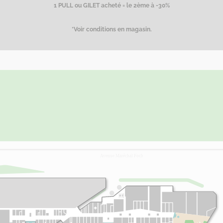
1 PULL ou GILET acheté = le 2ème à -30%
*Voir conditions en magasin.