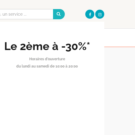
Galerie
Pharmacie
I
OUVERT AUJOURD'HUI
OUVERT AUJOURD'HUI
DE 10:00 À 20:00
DE 09:30 À 20:00
S PRATIQUES
Le 2ème à -30%*
Horaires d’ouverture
du lundi au samedi de 10:00 à 20:00