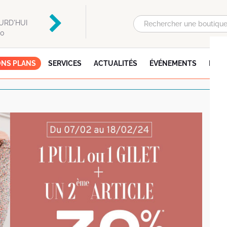
Auchan
Flunch
URD'HUI
OUVERT AUJOURD'HUI
OUVERT AUJOURD'HU
00
DE 08:30 À 21:30
DE 09:00 À 22:00
NS PLANS
SERVICES
ACTUALITÉS
ÉVÉNEMENTS
INFO