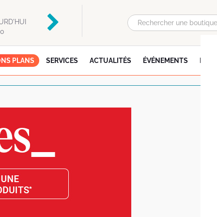
Auchan
Flunch
URD'HUI
OUVERT AUJOURD'HUI
OUVERT AUJOURD'HU
00
DE 08:30 À 21:30
DE 09:00 À 22:00
NS PLANS
SERVICES
ACTUALITÉS
ÉVÉNEMENTS
INFO