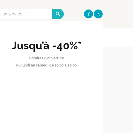
Galerie
Pharmacie
I
OUVERT AUJOURD'HUI
OUVERT AUJOURD'HUI
DE 10:00 À 20:00
DE 09:30 À 20:00
S PRATIQUES
Jusqu’à -40%*
Horaires d’ouverture
du lundi au samedi de 10:00 à 20:00