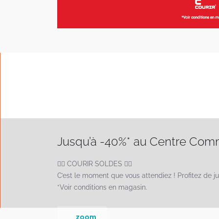
Jusqu’à -40%* au Centre Com
🏃‍♂️ COURIR SOLDES 🏃‍♀️
C’est le moment que vous attendiez ! Profitez de j
*Voir conditions en magasin.
zoom